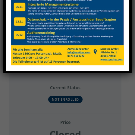
View
Larger
Image
CO² Löschanlage
Current Status
NOT ENROLLED
Price
Closed