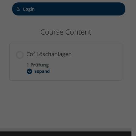
Login
Course Content
Co² Löschanlagen
1 Prüfung
Expand
Co²
Löschanlagen