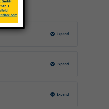
Expand
Grundunterweisung
Arbeitssicherheit
Gewerblich
EVS
Expand
Brände
verhüten
Expand
Ergonomisches
Arbeiten