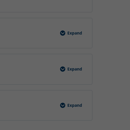
Expand
Gefahrstoffe
Schulung
Expand
Umgang
mit
Atemschutz
EVS
Expand
Diisocyanate