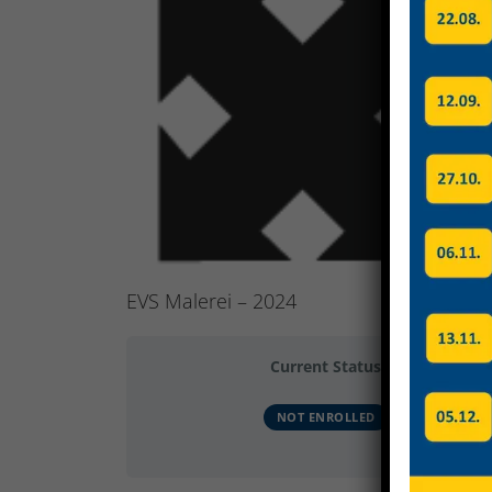
Image
EVS Malerei – 2024
Current Status
NOT ENROLLED