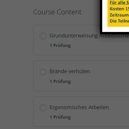
Course Content
Grundunterweisung Arbeitssiche
1 Prüfung
Brände verhüten
1 Prüfung
Ergonomisches Arbeiten
1 Prüfung