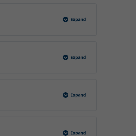
Expand
Schulung
Lärm
am
Arbeitsplatz
Expand
Krane
Expand
Arbeiten
mit
Umreifungsmaschinen
EVS
Expand
Explosionsschutz