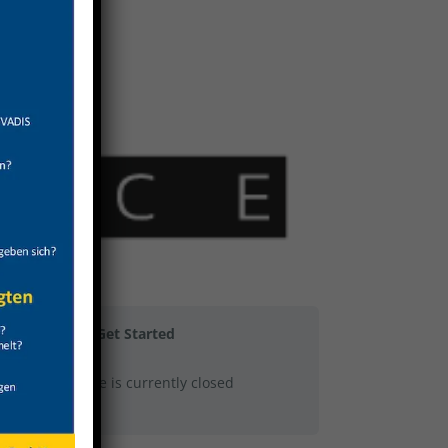
Get Started
This course is currently closed