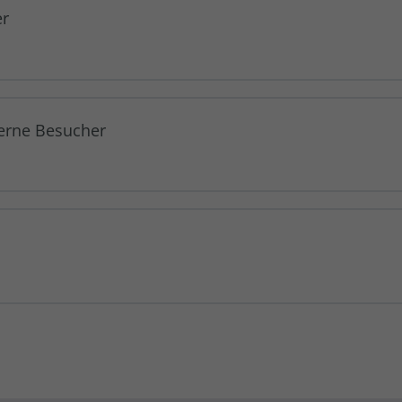
er
terne Besucher