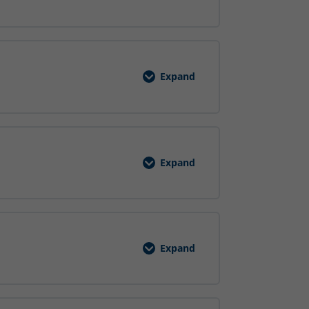
Schulung
Expand
Datenschutz
Allgemein
Expand
FUBA
Interne
Schulung
2025
Expand
Ergonomisches
Arbeiten