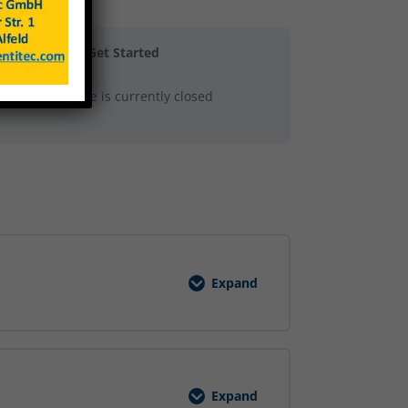
Get Started
This course is currently closed
Expand
Grundunterweisung
Arbeitssicherheit
Schulung
Expand
Gefahrstoffe