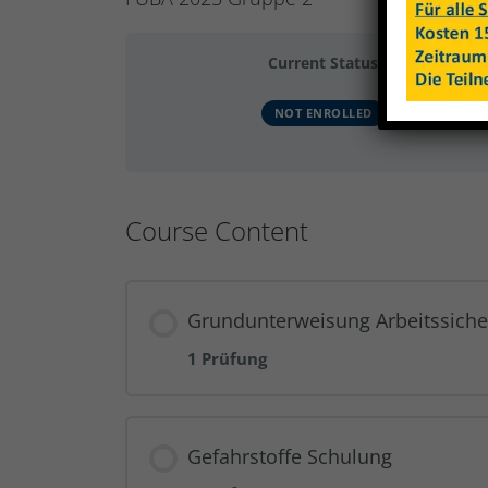
Current Status
NOT ENROLLED
Course Content
Grundunterweisung Arbeitssiche
1 Prüfung
Gefahrstoffe Schulung