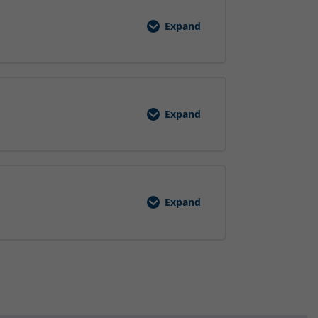
Expand
Unterweisungsinhalt
Gabelstapler
Expand
FUBA
–
Prototypensicherheit:
Interne
Besucher
Expand
FUBA
Umweltschulung
2024