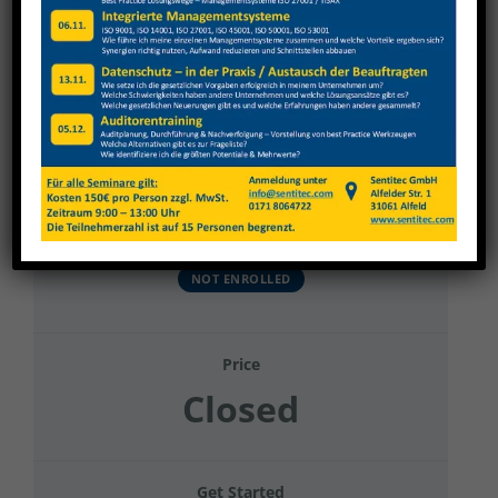
View
Larger
Image
Gehring 2023 Gruppe 17
Current Status
NOT ENROLLED
Price
Closed
Get Started