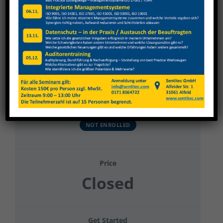
View
Larger
Image
Gehring 2023 Gruppe 28
Current Status
NOT ENROLLED
Price
Closed
Get Started