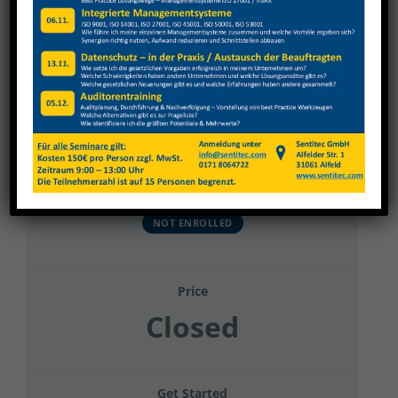
View
Larger
Image
Gehring Diato&GT 2024 Gruppe 24
Current Status
NOT ENROLLED
Price
Closed
Get Started