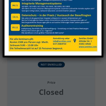
View
Larger
Image
GWF
Current Status
NOT ENROLLED
Price
Closed