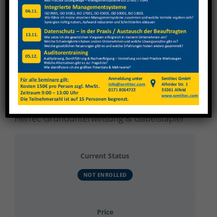
View
Larger
Image
HeiTec Grundunterweisung & Gabelstapler
Current Status
NOT ENROLLED
Price