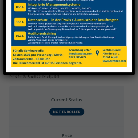
View
Larger
Image
Hugo Beck Grundunterweisung, Ergonomie,
Kran & Gabelstapler
Current Status
NOT ENROLLED
Price