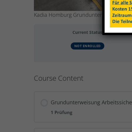
Kadia Homburg Grundunterweisung, Ergo
Current Status
NOT ENROLLED
Course Content
Grundunterweisung Arbeitssiche
1 Prüfung