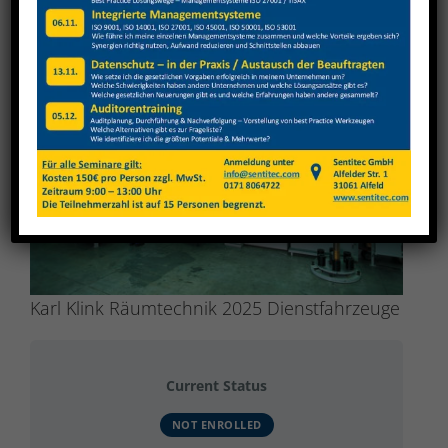
View
Larger
Image
Karl Klink Räumtechnik 2025 Dienstfahrzeuge
Current Status
NOT ENROLLED