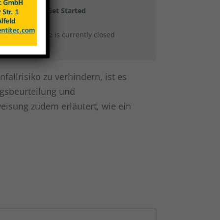
Get Started
This course is currently closed
allrisiko zu verhindern, ist es
ngsbeurteilung und
sung zudem erläutert, wie ein