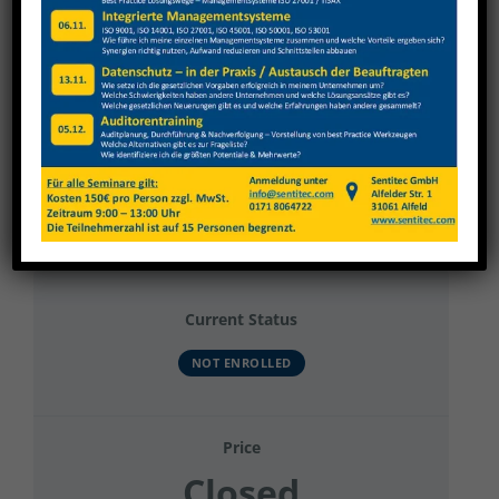
View
Larger
Image
Mehler Defence 2024 Elektriker und
Verwaltung
Current Status
NOT ENROLLED
Price
Closed