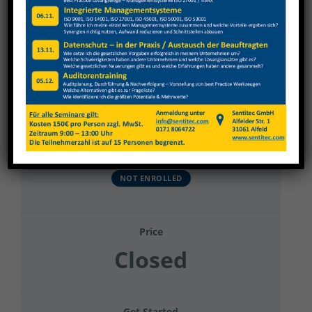
View
Larger
Image
Rönicke Elektromaschinenbau Werkstatt
Current Status
NOT ENROLLED
Price
Closed