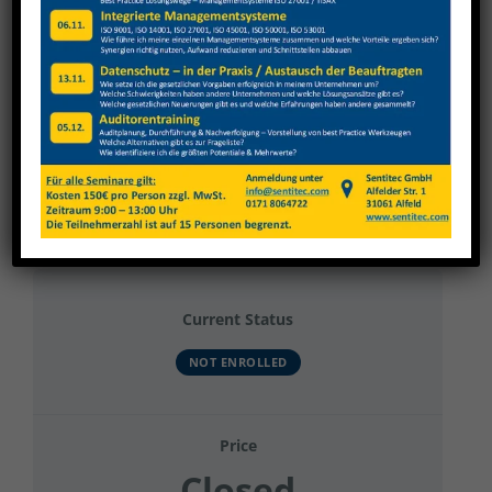
View
Larger
Image
TBT 2023 – Gruppe 20
Current Status
NOT ENROLLED
Price
Closed