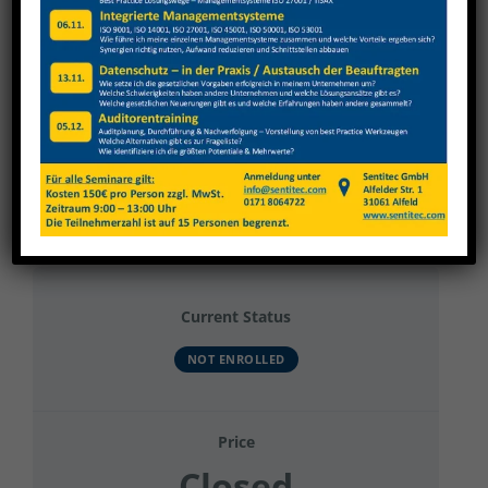
View
Larger
Image
TBT 2025 – Gruppe 13
Current Status
NOT ENROLLED
Price
Closed