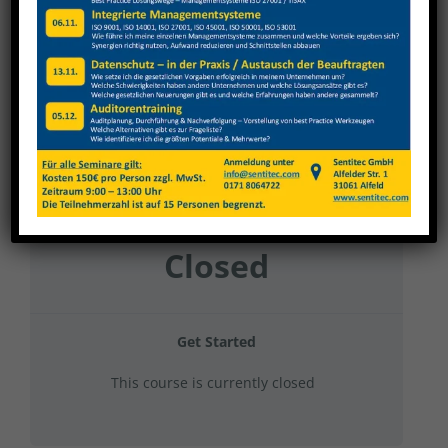
Vollmer + Boch
Current Status
NOT ENROLLED
Price
Closed
Get Started
This course is currently closed