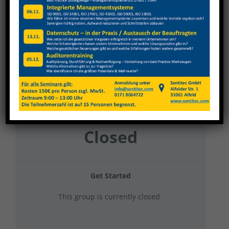
Karl Klink 2024 Elektrotechnische Arbeiten
Current Status
NOT ENROLLED
Price
Closed
Get Started
This group is currently closed