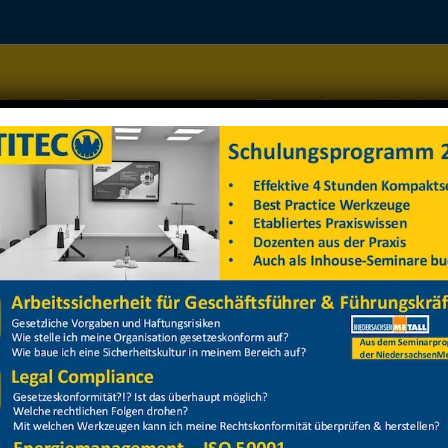
Home
Managementsysteme
Datenschutz
Arbeitss
Hubarbeitsbühne, Flurförderfahrzeuge
Hubarbeitsbühne, Flurförderfahrzeuge