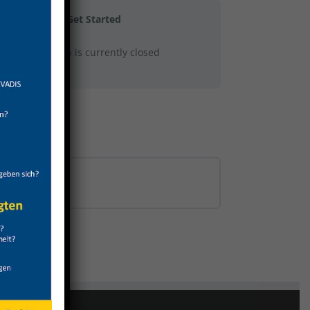
Get Started
This group is currently closed
0% COMPLETE
0/0 Steps