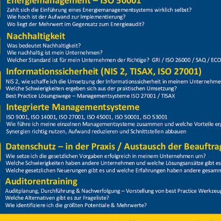
Price
Closed
 Kran, Hubarbeitsbühne, Flurförderfahrzeuge