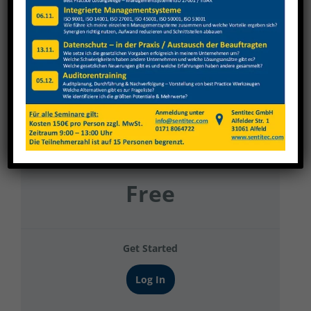
Rönicke Elektromaschinenbau Büro
Current Status
NOT ENROLLED
Price
Free
Get Started
Log In