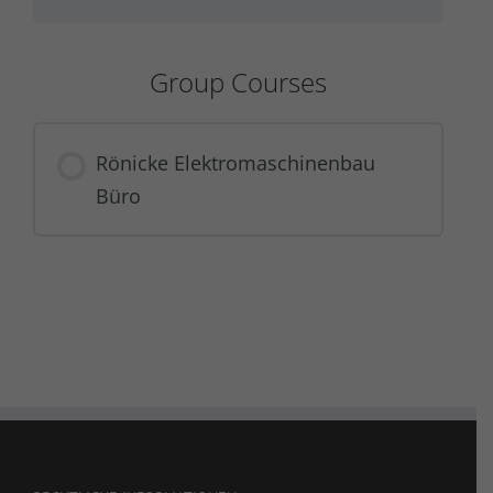
Group Courses
Rönicke Elektromaschinenbau
Büro
COURSE PROGRESS
0% COMPLETE
0/0 Steps