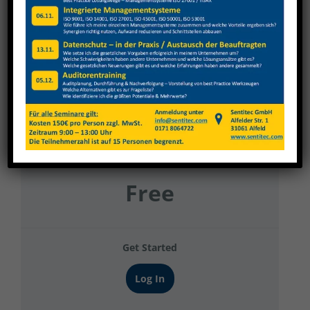
Ronge Metallbau Büro
Current Status
NOT ENROLLED
Price
Free
Get Started
Log In