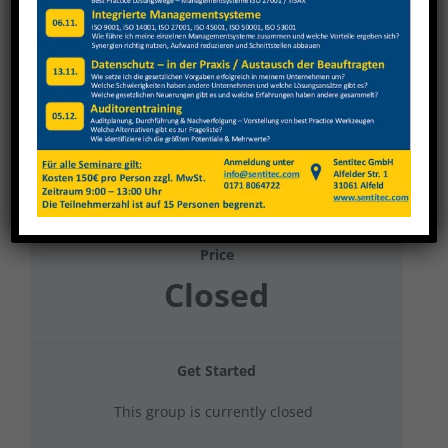
Survitec 2025 Grundunterweisung
Arbeitssicherheit
Current Status
NOT ENROLLED
Price
Closed
Get Started
This group is currently closed