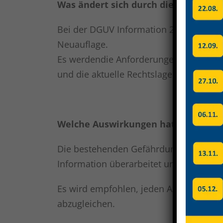
Was ändert sich durch die DGUV Inf
Bei der DGUV Information 209-014 Lack
Neuauflage.
Es werdendie Anforderungen und Schu
und die aktuelle Rechtslage angepasst.
Welche Auswirkungen hat die neue D
Die bestehenden Gefährdungsbeurteilu
Information überarbeitet und angepass
Es wird empfohlen, jeden Arbeitsschr
abzugleichen.