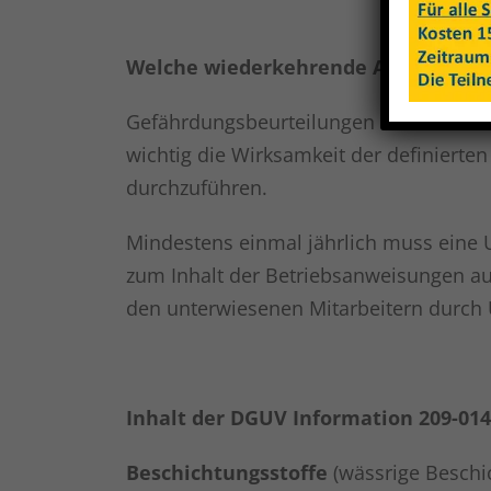
Welche wiederkehrende Aufgaben gi
Gefährdungsbeurteilungen und Betriebs
wichtig die Wirksamkeit der definierte
durchzuführen.
Mindestens einmal jährlich muss eine 
zum Inhalt der Betriebsanweisungen auc
den unterwiesenen Mitarbeitern durch U
Inhalt der DGUV Information 209-014
Beschichtungsstoffe
(wässrige Beschic