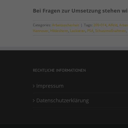
Bei Fragen zur Umsetzung stehen wi
Categories:
Arbeitssicherheit
|
Tags:
209-014
,
Alfeld
,
Arbei
Hannover
,
Hildesheim
,
Lackieren
,
PSA
,
Schutzmaßnahmen
,
RECHTLICHE INFORMATIONEN
Impressum
Datenschutzerklärung