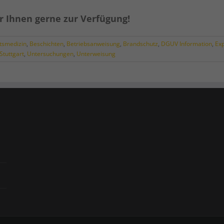
r Ihnen gerne zur Verfügung!
tsmedizin
,
Beschichten
,
Betriebsanweisung
,
Brandschutz
,
DGUV Information
,
Exp
Stuttgart
,
Untersuchungen
,
Unterweisung