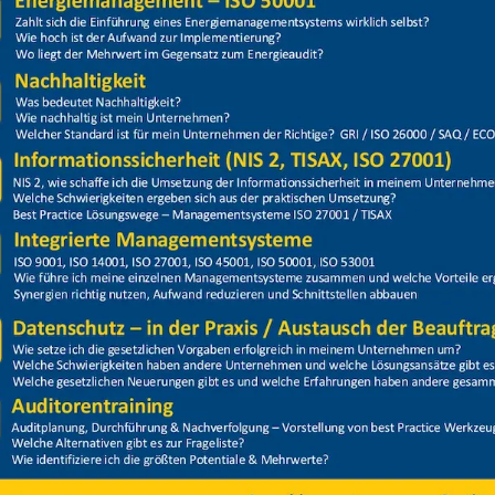
ormation Lackieren und Beschichten?
ieren und Beschichten handelt es sich um eine
tzmaßnahmen an den aktuellen Stand der Technik
GUV Information 209-014 Lackieren und Beschicht
ngen, Betriebsanweisungen und Unterweisungsinhalt
t werden.
itt mit den Gefährdungen und empfohlenen Maßnahm