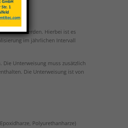
lisiert werden. Hierbei ist es
sierung im jährlichen Intervall
. Die Unterweisung muss zusätzlich
nthalten. Die Unterweisung ist von
 Epoxidharze, Polyurethanharze)