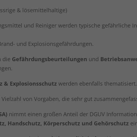
srige & lösemittelhaltige)
gsmittel und Reiniger werden typische gefährliche Inh
, Brand- und Explosionsgefährdungen.
n die
Gefährdungsbeurteilungen
und
Betriebsanw
ngen.
z & Explosionsschutz
werden ebenfalls thematisiert.
r Vielzahl von Vorgaben, die sehr gut zusammengefas
SA)
nimmt einen großen Anteil der DGUV Information e
z, Handschutz, Körperschutz und Gehörschutz
ei