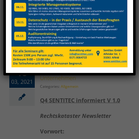
any details.
So far Matthias Senne has
created 3 blog entries.
Rechtskataster für Ihr
18
Unternehmen
03, 2021
Categories:
Allgemein
Q4 SENTITEC informiert V 1.0
Rechtskataster Newsletter
Vorwort: