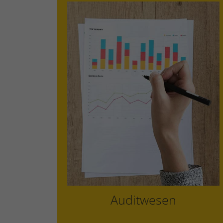
internes Audit
Lieferanten Audit
Konformitäts- & Legal Compliance
Audits
Auditwesen