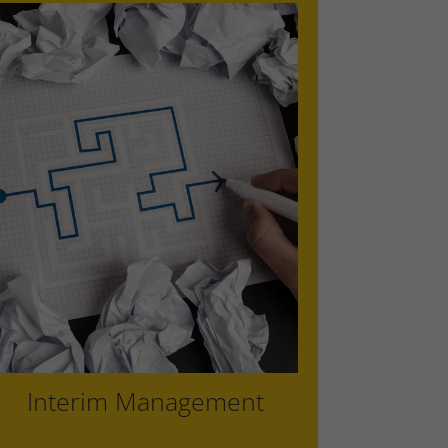
Werksleitung
Qualitäts- / QS Leitung
Resident
Task Force
Deeskalationsmanagement
Interim Management