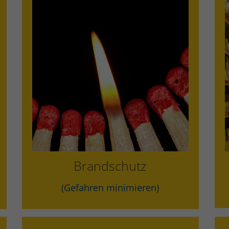
Brandschutzbeauftragter
Brandschutzkonzepte
Ausbildung Brandschutzhelfer
Flucht- & Rettungsplan
Brandschutz
(Gefahren minimieren)